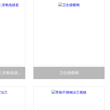
高温发酵PH电极不锈钢套,溶氧电级套三件套 溶氧测量仪
卫生级蝶阀