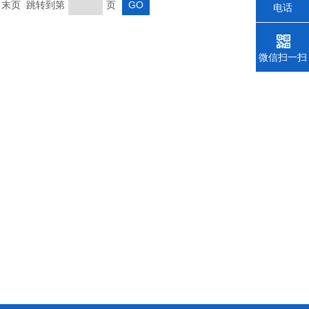
页 末页 跳转到第
页
电话
微信扫一扫