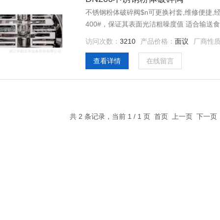
不锈钢粉体破碎阀$n可更换衬套,维修便捷,
400#，保证其表面光洁粗噪度值 适合输送食品级、药品级的物料$n可根据客户要求选择多种材质：不锈钢
（SS304、SS304L、SS316、SS316L）
访问次数：
3210
产品价格：
面议
厂商性
查看详情
在线留言
共 2 条记录，当前 1 / 1 页 首页 上一页 下一