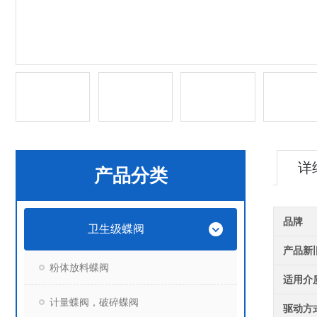
详
产品分类
品牌
卫生级蝶阀
产品新
粉体放料蝶阀
适用介
计量蝶阀，破碎蝶阀
驱动方