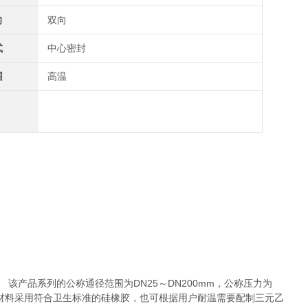
向
双向
式
中心密封
围
高温
该产品系列的公称通径范围为DN25～DN200mm，公称压力为
6L，密封材料采用符合卫生标准的硅橡胶，也可根据用户耐温需要配制三元乙