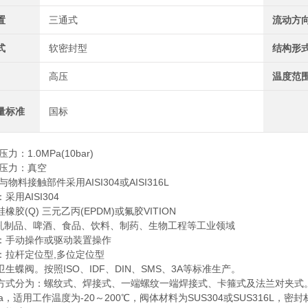
置
三通式
流动方
式
软密封型
结构形
高压
温度范
量标准
国标
压力：1.0MPa(10bar)
品压力：真空
物料接触部件采用AISI304或AISI316L
采用AISI304
橡胶(Q) 三元乙丙(EPDM)或氟胶VITION
乳制品、啤酒、食品、饮料、制药、生物工程等工业领域
：手动操作或驱动装置操作
：拉杆定位型,多位定位型
生蝶阀。按照ISO、IDF、DIN、SMS、3A等标准生产。
方式分为：螺纹式、焊接式、一端螺纹一端焊接式、卡箍式及法兰对夹式。 
Mpa，适用工作温度为-20～200℃，阀体材料为SUS304或SUS31