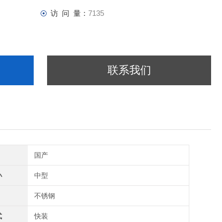
访 问 量：
7135
联系我们
国产
小
中型
不锈钢
式
快装