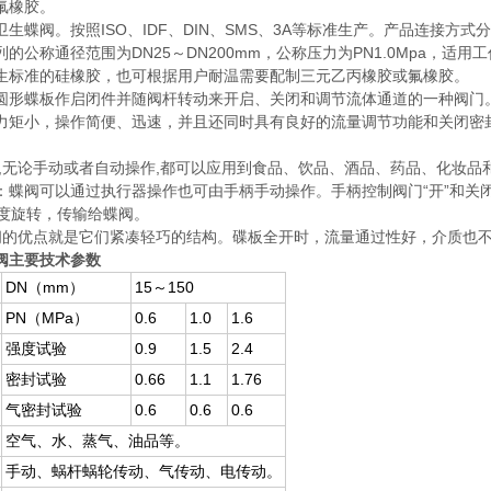
氟橡胶。
卫生蝶阀。按照ISO、IDF、DIN、SMS、3A等标准生产。产品连接
的公称通径范围为DN25～DN200mm，公称压力为PN1.0Mpa，适用工作
生标准的硅橡胶，也可根据用户耐温需要配制三元乙丙橡胶或氟橡胶。
圆形蝶板作启闭件并随阀杆转动来开启、关闭和调节流体通道的一种阀门
力矩小，操作简便、迅速，并且还同时具有良好的流量调节功能和关闭密
阀,无论手动或者自动操作,都可以应用到食品、饮品、酒品、药品、化妆品
：蝶阀可以通过执行器操作也可由手柄手动操作。手柄控制阀门“开”和关
0度旋转，传输给蝶阀。
蝶阀的优点就是它们紧凑轻巧的结构。碟板全开时，流量通过性好，介质也不
阀主要技术参数
DN（mm）
15～150
PN（MPa）
0.6
1.0
1.6
强度试验
0.9
1.5
2.4
密封试验
0.66
1.1
1.76
气密封试验
0.6
0.6
0.6
空气、水、蒸气、油品等。
手动、蜗杆蜗轮传动、气传动、电传动。