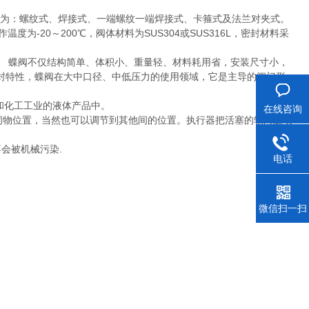
方式分为：螺纹式、焊接式、一端螺纹一端焊接式、卡箍式及法兰对夹式。
温度为-20～200℃，阀体材料为SUS304或SUS316L，密封材料采
。 蝶阀不仅结构简单、体积小、重量轻、材料耗用省，安装尺寸小，
封特性，蝶阀在大中口径、中低压力的使用领域，它是主导的阀门形
和化工工业的液体产品中。
在线咨询
闭物位置，当然也可以调节到其他间的位置。执行器把活塞的轴向运动
会被机械污染.
电话
微信扫一扫