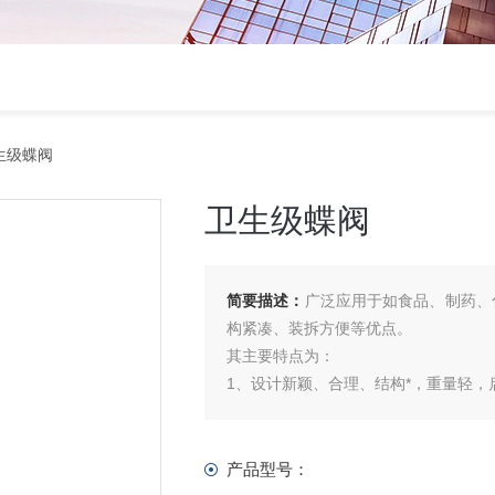
生级蝶阀
卫生级蝶阀
简要描述：
广泛应用于如食品、制药、
构紧凑、装拆方便等优点。
其主要特点为：
1、设计新颖、合理、结构*，重量轻，
2、操力矩小，操作方便，省力灵巧。
3、可以任何位置安装，维修方便。
4、密封材料耐老化、耐腐蚀，使用寿
产品型号：