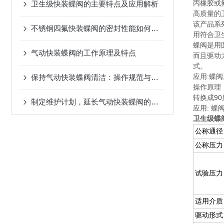
丙橡胶或
卫生级快装蝶阀的主要特点及应用解析
高质量的
该产品系列
不锈钢四氟快装蝶阀的密封性能如何保证？
用符合卫
蝶阀是用
气动快装蝶阀的工作原理及特点
而且驱动
式。
应用:蝶
保持气动快装蝶阀清洁：操作规范与注意事项
操作原理
转换成9
制定维护计划，延长气动快装蝶阀的使用寿命
应用: 
卫生级蝶
公称通径
公称压力
试验压力
适用介质
驱动形式