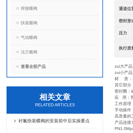
焊接蝶阀
通道位
密封形
快装蝶阀
压力
气动蝶阀
执行质
法兰蝶阀
zui大产品
查看全部产品
zui小产
材 质：与
其它部分：
密封圈：硅
相关文章
应 用：
工作原理
RELATED ARTICLES
手动操作
高质量的卫
衬氟快装蝶阀的安装前中后实操要点
产品连接
PN1.0