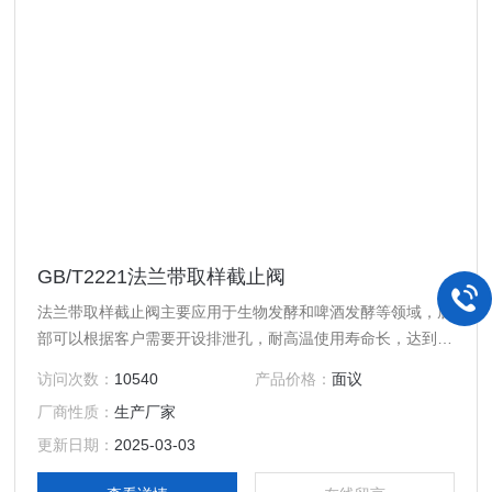
GB/T2221法兰带取样截止阀
法兰带取样截止阀主要应用于生物发酵和啤酒发酵等领域，底
部可以根据客户需要开设排泄孔，耐高温使用寿命长，达到零
泄漏水平。 【抗生素截止阀产品特点】 1、具有较强的杀
访问次数：
10540
产品价格：
面议
菌、清毒功能，防止产品染菌。 2、密封垫采用耐高温聚四氟
厂商性质：
生产厂家
乙烯复合材料制成。（Z高温度可达 ≤220℃） 3、密封垫、阀
体中道密封圈，阀杆填料全部采用优质聚四氟乙烯材料。寿命
更新日期：
2025-03-03
长、耐腐蚀，确保无内外漏。 4、流线型的流道，使得压力损