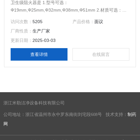
卫生级阻火器是 1.型号可选：
Φ19mm,Φ25mm,Φ32mm,Φ38mm,Φ51mm 2.材质可选：
304,316L 3.连接方式：可选卡箍式，焊接式，法兰，螺纹。
访问次数：
5205
产品价格：
面议
厂商性质：
生产厂家
更新日期：
2025-03-03
查看详情
在线留言
浙江米勒洁净设备科技有限公司
公司地址：浙江省温州市永中罗东南街刘宅段608号 技术支持：
制药
网