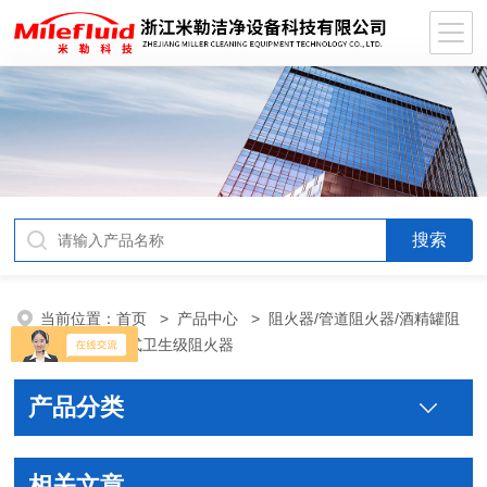
当前位置：
首页
>
产品中心
>
阻火器/管道阻火器/酒精罐阻
火器
>
卡箍式卫生级阻火器
产品分类
相关文章