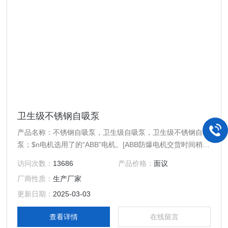
卫生级不锈钢自吸泵
产品名称：不锈钢自吸泵，卫生级自吸泵，卫生级不锈钢自吸
泵；$n电机选用了的“ABB”电机。[ABB防爆电机交货时间稍
长]$n$n也可以选择国产防爆电机，防爆电机生产标准是
访问次数：
13686
产品价格：
面议
JB/T7565.1-2011 $n$n防护等级IP55、F级绝缘，节能宽电
厂商性质：
生产厂家
压结构。
更新日期：
2025-03-03
查看详情
在线留言