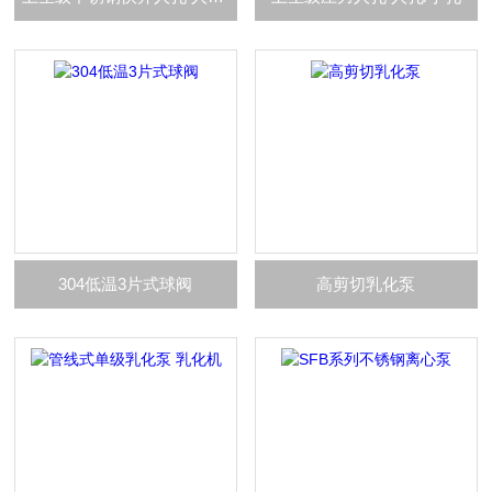
304低温3片式球阀
高剪切乳化泵