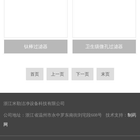
钛棒过滤器
卫生级微孔过滤器
首页
上一页
下一页
末页
浙江米勒洁净设备科技有限公司
公司地址：浙江省温州市永中罗东南街刘宅段608号 技术支持：
制药
网