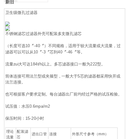
新旧
卫生级微孔过滤器
不锈钢滤芯过滤器外壳可配装多支微孔滤芯
（长度可选10〞-40〞）不同规格，适用于较大流量或大流量，过
滤器可以可以从10〞-3〞芯到40〞-46〞等。
流量zui大可达184t/h以上。多芯滤器接口一般为222型。
筒体连接可用法兰型或夹箍型，一般大于5芯的滤器都采用快开或
法兰连接。
也可根据客户要求定制。每台滤器出厂前均经过严格的试压检验。
试压值：水压0.6mpa/m2
保压时间：15-20小时
理论
配装滤
进出口管
连接
外形尺寸参考（mm）
流量
芯