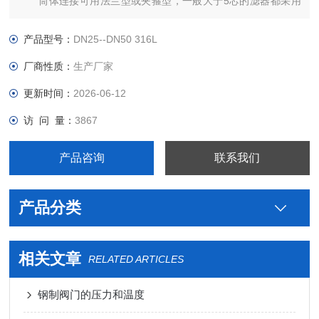
筒体连接可用法兰型或夹箍型，一般大于5芯的滤器都采用
快开或法兰连接。
产品型号：
DN25--DN50 316L
也可根据客户要求定制。每台滤器出厂前均经过严格的试压
厂商性质：
生产厂家
检验
更新时间：
2026-06-12
访 问 量：
3867
产品咨询
联系我们
产品分类
相关文章
RELATED ARTICLES
钢制阀门的压力和温度