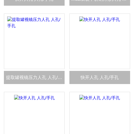
提取罐视镜压力人孔 人孔/手孔
快开人孔 人孔/手孔