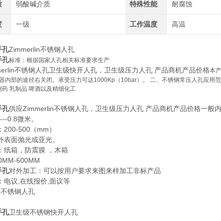
质
弱酸碱介质
特殊性能
耐腐蚀
度
一级
工作温度
高温
手孔
Zimmerlin不锈钢人孔
手孔
标准：根据国家人孔相关标准要求生产
merlin不锈钢人孔卫生级快开人孔，卫生级压力人孔 产品商机产品价格
本
器内部的途径右关闭。承受压力可达1000Kp（10bar）。 二、不锈钢常压人孔应用
制药 乳制品 啤酒以及精细化工
手孔
供应Zimmerlin不锈钢人孔，卫生级压力人孔 产品商机产品价格
---0.8微米。
200-500（mm）
外表面抛光或亚光。
：纸箱，防震膜 ，木箱
MM-600MM
手孔
对外加工：可以按用户要求来图来样加工非标产品
：电议,在线报价,面议等
lin不锈钢人孔
手孔
卫生级不锈钢快开人孔