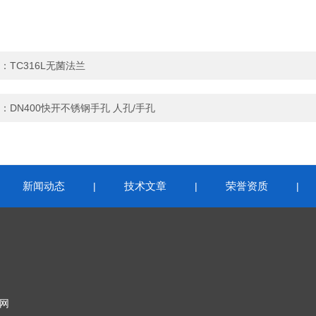
：
TC316L无菌法兰
：
DN400快开不锈钢手孔 人孔/手孔
新闻动态
技术文章
荣誉资质
|
|
|
|
网