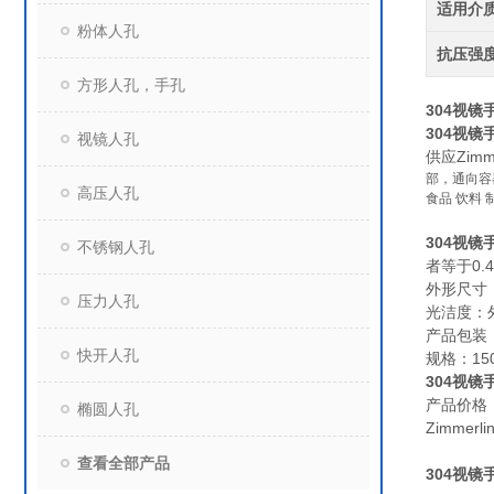
适用介
粉体人孔
抗压强
方形人孔，手孔
304视镜
304视镜
视镜人孔
供应Zim
部，通向容
高压人孔
食品 饮料 
304视镜
不锈钢人孔
者等于0.4
外形尺寸：
压力人孔
光洁度：
产品包装
快开人孔
规格：150
304视镜
产品价格
椭圆人孔
Zimmer
查看全部产品
304视镜