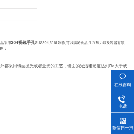
304视镜手孔
产品采用
SUS304,316L制作,可以满足食品,生在压力罐及容器有顶
范围：
一般内外都采用镜面抛光或者亚光的工艺，镜面的光洁粗糙度达到Ra大于或
在线咨询
电话
微信扫一扫