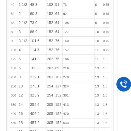
1.1/2
48.3
102
51
40
73
6
0.75
2
60.3
152
64
50
92
8
0.75
2.1/2
73.0
152
64
65
105
8
0.75
3
88.9
152
64
80
127
10
0.75
3.1/2
101.6
152
76
90
140
10
0.75
4
114.3
152
76
100
157
11
0.75
5
141.3
203
76
125
186
11
1.5
6
168.3
203
89
150
216
13
1.5
8
219.1
203
102
200
270
13
1.5
10
273.1
254
127
250
324
13
1.5
12
323.9
254
152
300
381
13
1.5
14
355.6
305
152
350
413
13
1.5
16
406.4
305
152
400
470
13
1.5
18
457.2
305
152
450
533
13
1.5