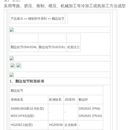
采用弯曲、挤压、推制、模压、机械加工等冷加工或热加工方法成型
产品展示 >> 钢制管件系列 >> 翻边短节
翻边短节/304/304L
翻边短节/316/316L
松套法兰
1、翻边短节制造标准
翻边短节
美洲体系
欧洲体系
JIS系列
翻边环
ASME/ANSIB16.9(长型)
DIN2641 (PN6)
-
-
MSS SP43(短型)
DIN2642 (PN10)
HG20621(短型)
HG20599
企业标准
-