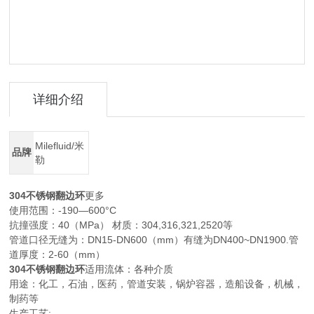
详细介绍
Milefluid/米
品牌
勒
304不锈钢翻边环
更多
使用范围：-190—600°C
抗撞强度：40（MPa） 材质：304,316,321,2520等
管道口径无缝为：DN15-DN600（mm）有缝为DN400~DN1900.管
道厚度：2-60（mm）
304不锈钢翻边环
适用流体：各种介质
用途：化工，石油，医药，管道安装，锅炉容器，造船设备，机械，
制药等
生产工艺: