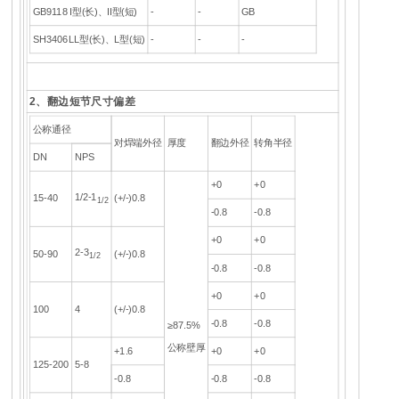
GB9118 I型(长)、II型(短)
-
-
GB
SH3406LL型(长)、L型(短)
-
-
-
2、翻边短节尺寸偏差
公称通径
对焊端外径
厚度
翻边外径
转角半径
DN
NPS
+0
+0
1/2-1
15-40
(+/-)0.8
1/2
-0.8
-0.8
+0
+0
2-3
50-90
(+/-)0.8
1/2
-0.8
-0.8
+0
+0
100
4
(+/-)0.8
-0.8
-0.8
≥87.5%
公称壁厚
+1.6
+0
+0
125-200
5-8
-0.8
-0.8
-0.8