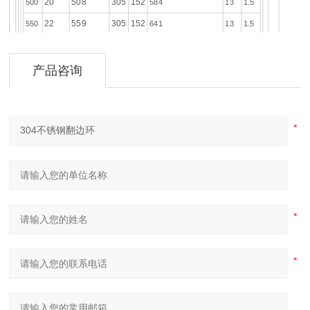
20
508
305
152
500
584
13
1.5
22
559
305
152
550
641
13
1.5
600
24
610
305
152
692
13
1.5
产品咨询
上述尺寸符合MSS SP-43、ASME B16.9标准。