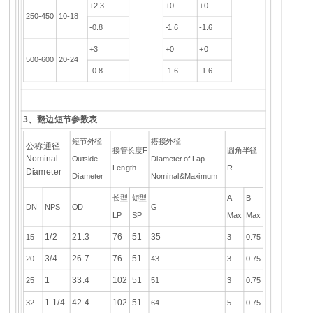
+2.3
+0
+0
250-450
10-18
-0.8
-1.6
-1.6
+3
+0
+0
500-600
20-24
-0.8
-1.6
-1.6
3、翻边短节参数表
短节外径
搭接外径
公称通径
接管长度F
圆角半径
Nominal
Outside
Diameter of Lap
Length
R
Diameter
Diameter
Nominal&Maximum
长型
短型
A
B
DN
NPS
OD
G
LP
SP
Max
Max
1/2
21.3
76
51
35
15
3
0.75
3/4
26.7
76
51
20
43
3
0.75
1
33.4
102
51
25
51
3
0.75
1.1/4
42.4
102
51
32
64
5
0.75