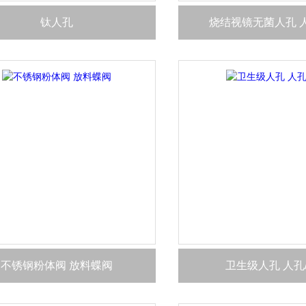
钛人孔
烧结视镜无菌人孔 
不锈钢粉体阀 放料蝶阀
卫生级人孔 人孔