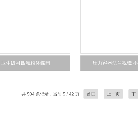
卫生级衬四氟粉体蝶阀
压力容器法兰视镜 
共 504 条记录，当前 5 / 42 页
首页
上一页
下