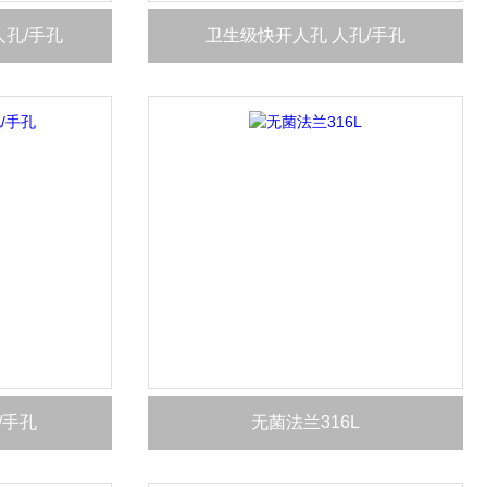
人孔/手孔
卫生级快开人孔 人孔/手孔
/手孔
无菌法兰316L