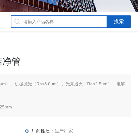
洁净管
0µm）、机械抛光（Ra≤3.0µm）、光亮退火（Ra≤2.5µm）、电解
325mm
厂商性质：
生产厂家