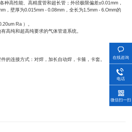
各种高性能、高精度管和超长管；外径极限偏差
±0.01mm
，
Omm
，壁厚为
0.015mm - 0.08mm
，全长为
1.5mm - 6.Omm
的
/0.20um Ra
）。
他有高纯和超高纯要求的气体管道系统。
在线咨询
管件的连接方式：对焊，加长自动焊，卡箍，卡套。
电话
微信扫一扫