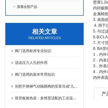
壁厚
1.2
查看全部产品
内径极
金属精
3.
表面
4.
用于
相关文章
5.
与过
6.
在
CLA
RELATED ARTICLES
7.
尺寸
8. BA
管
阀门选用标准专业知识
1
．内外
2
．内表
说说压力人孔的作用
3
．外表
4
．内外
阀门选用的基本常用知识
内外表
别把不锈钢气动隔膜阀的安装当成“儿戏”！
产
双管板换热器：多维度适配的工业温度控制方案