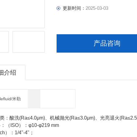
更新时间：
2025-03-03
产品咨询
细介绍
lefluid/米勒
类：酸洗
(Ra≤4.0μm)
、机械抛光
(Ra≤3.0μm)
、光亮退火
(Ra≤2.
格：
（
ISO
）：
φ10-φ219 mm
nch
）：
1/4"-4"
；