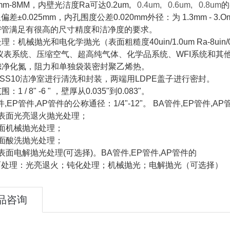
mm-8MM
，内壁光洁度
Ra
可达
0.2um,
0.4um, 0.6um, 0.8um
的
限偏差
±0.025mm
，内孔围度公差
0.020mm
外径：为
1.3mm - 3.
密管满足有很高的尺寸精度和洁净度的要求。
处理：机械抛光和电化学抛光（表面粗糙度
40uin/1.0um Ra-8uin
仪表系统、压缩空气、超高纯气体、化学品系统、
WFI
系统和其
滤净化氮，阻力和单独袋装密封聚乙烯热。
SS10
洁净室进行清洗和封装，两端用
LDPE
盖子进行密封。
范围：
1 / 8" -6 "
，壁厚从
0.035"
到
0.083"
。
件
,EP
管件
,AP
管件的公称通径：
1/4"-12"
。
BA
管件
,EP
管件
,AP
表面光亮退火抛光处理；
面机械抛光处理；
面酸洗抛光处理；
表面电解抛光处理
(
可选择
)
。
BA
管件
,EP
管件
,AP
管件的
面处理：光亮退火；钝化处理；机械抛光；电解抛光（可选择）
品咨询