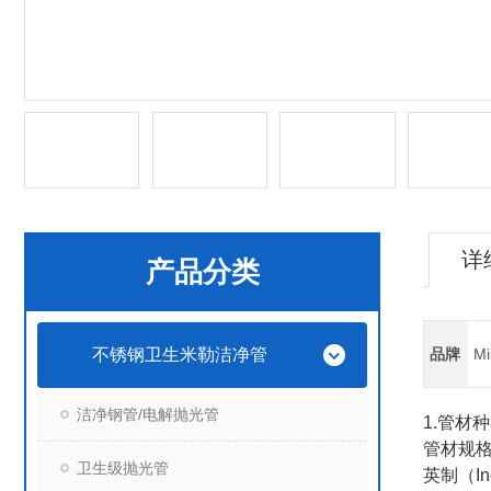
详
产品分类
不锈钢卫生米勒洁净管
品牌
Mi
洁净钢管/电解抛光管
1.
管材种
管材规
卫生级抛光管
英制（
I