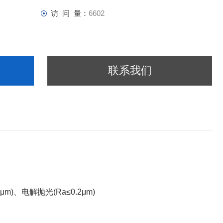
访 问 量：
6602
联系我们
5μm)
、电解抛光
(Ra≤0.2μm)