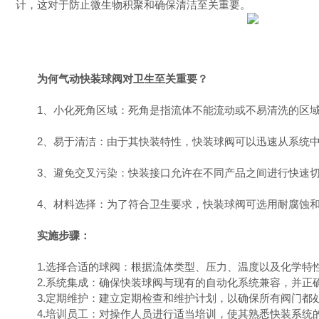
计，这对于防止微生物积聚和确保清洁至关重要。
为何气动快装球阀对卫生至关重要？
1、小化死角区域：死角是指流体不能流动或不易清洗的区域
2、易于清洁：由于其快装特性，快装球阀可以迅速从系统中
3、避免交叉污染：快装接口允许在不同产品之间进行快速切
4、材料选择：为了符合卫生要求，快装球阀可选用耐腐蚀和不易粘
实施步骤：
1.选择合适的球阀：根据流体类型、压力、温度以及化学特
2.系统集成：确保快装球阀与现有的自动化系统兼容，并正
3.定期维护：建立定期检查和维护计划，以确保所有阀门都
4.培训员工：对操作人员进行适当培训，使其熟悉快装系统