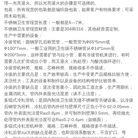
理—光亮退火。所以光亮退火的步骤是可选择的。
包装：所有现货的包装都是编织袋包装，如果客户有特殊要求，可采
用木箱包装。
不锈钢卫生管现货长度：一般都是5—7米。
不锈钢卫生管现货材质：主要是304和316，其他材质需定制。
生产中需要的设备：
冷拔管机：圆钢穿孔后称荒管，一般荒管为Ф65*5mm或
Ф100*7mm。一般工业用的卫生级不锈钢管从Ф14*1mm至
Ф200*3mm，这样需要扩管与拉小管，要有冷拔管机来进行。有时
需要几次扩管或拉小管，而又退火（热处理）与酸洗循环进行。
冷拔管机种类、规格，芯棒种类、规格很多不作描述。
冷拔的主要优点是：生产效率较高；生产中变更产品规格比较方便，
灵活性大；工具的设备和制作以及设备的结构维护比较简单。
冷拔的主要缺点是：道次变形量小，因此加工道次多，生产周期长；
金属消耗大。管内外表面光洁度差（谈不上洁度）。
多辊式冷轧管机：是国内制造卫生级无缝不锈钢管关键设备。以冷拔
后钢管为坯料，冷轧后管内外径与壁厚尺寸正负小于0.02-0.05mm，
管内 外表面光洁度Ra≤0.8μm，并可制作到壁厚0.5mm。再经抛光
处理管内外表面光洁度可达Ra≤0.2-0.4μm（如镜面）。
多辊式冷轧管机种类、规格，芯棒种类、规格很多不作描述。
冷轧后管zui大的缺点是硬态，也即屈强系数较大，不宜扩口、弯