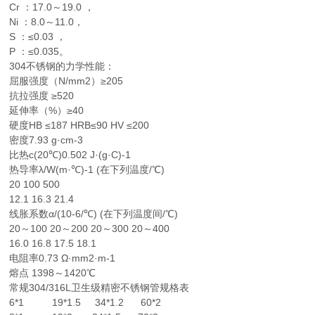
Cr ：17.0～19.0 ，
Ni ：8.0～11.0，
S ：≤0.03 ，
P ：≤0.035。
304不锈钢的力学性能：
屈服强度（N/mm2）≥205
抗拉强度 ≥520
延伸率（%）≥40
硬度HB ≤187 HRB≤90 HV ≤200
密度7.93 g·cm-3
比热c(20℃)0.502 J·(g·C)-1
热导率λ/W(m·℃)-1 (在下列温度/℃)
20 100 500
12.1 16.3 21.4
线胀系数α/(10-6/℃) (在下列温度间/℃)
20～100 20～200 20～300 20～400
16.0 16.8 17.5 18.1
电阻率0.73 Ω·mm2·m-1
熔点 1398～1420℃
常规304/316L卫生级精密不锈钢管规格表
6*1 19*1.5 34*1.2 60*2