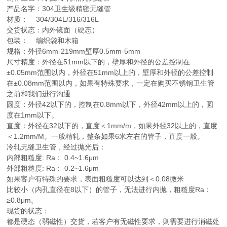
产品名字：304卫生级精密无缝管
材质： 304/304L/316/316L
交货状态：内外镜面（硬态）
包装： 编织袋和木箱
规格：外径6mm-219mm壁厚0.5mm-5mm
尺寸精度：外径在51mm以下的，壁厚和外径的公差控制在
±0.05mm范围以内，外径在51mm以上的，壁厚和外径的公差控制
在±0.08mm范围以内，如果有特殊要求，一定在购买不锈钢卫生管
之前和我们进行沟通
圆度：外径42以下的，控制在0.8mm以下，外径42mm以上的，圆
度在1mm以下。
直度：外径在32以下的，直度＜1mm/m，如果外径32以上的，直度
＜1.2mm/M。一般精轧，整条如果6米左右的管子，直度一般。
冷轧无缝卫生管，经过抛光后：
内部粗糙度: Ra： 0.4~1.6μm
外部粗糙度: Ra： 0.2~1.6μm
如果客户有特殊的要求，表面粗糙度可以达到＜0.08微米
比较小（内孔直径在8以下）的管子，无法进行内抛，粗糙度Ra：
≥0.8μm。
现货的状态：
都是硬态（弱磁性）交货，若客户有无磁性要求，则需要进行消磁处