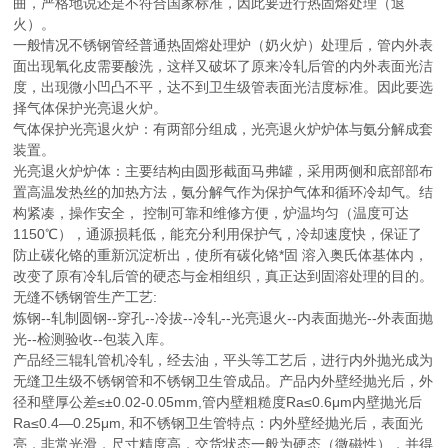
曲，严格地说还是不符合国家标准，因此要进行热固熔处理（退
火）。
一般情况不锈钢管经普通热固熔处理炉（奶火炉）处理后，管内外表
面出现氧化皮需要酸洗，这样又破坏了原来冷轧后管的内外表面光洁
度，出现微小凹凸不平，达不到卫生级管表面光洁度标准。因此要选
择气体保护光亮退火炉。
气体保护光亮退火炉：有两部分组成，光亮退火炉炉体与氨分解成套
装置。
光亮退火炉炉体：主要结构由圆形截面马弗罐，采用两侧和底部部布
置高温发热丝的加热方法，氨分解气作为保护气体和循环冷却气。结
构紧凑，操作安全， 控制可靠和维修方便，炉温均匀（温度可达
1150℃），通源损耗低，能充分利用保护气，冷却速度快，保证了
防止碳化铬的重新沉淀析出，使所有碳化铬*固 溶入奥氏体基体内，
改变了原有冷轧后管的硬态与金相组织，真正达到固溶处理的目的。
无缝不锈钢管生产工艺:
炼钢--轧制圆钢--穿孔--冷拔--冷轧--光亮退火--内表面抛光--外表面抛
光--检测验收--包装入库。
产品经三辊轧管机冷轧，经去油，平头等工艺后，进行内外抛光成为
无缝卫生级不锈钢管和不锈钢卫生管成品。产品内外壁经抛光后，外
径和壁厚公差≤±0.02-0.05mm,管内壁粗糙度Ra≤0.6μm内壁抛光后
Ra≤0.4—0.25μm, 和不锈钢卫生管特点：内外壁经抛光后，表面光
亮，非常光滑，尺寸精度高，交货状态一般为硬态（微磁性），并得