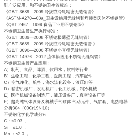
到广泛应用。和不锈钢卫生管标准：
《GB/T 3639—2009 冷拔或冷轧精密无缝钢管》
《ASTM-A270—03a_卫生设施用无缝钢和焊接奥氏体不锈钢管》
《QBT 2467—1999 食品工业用不锈钢管》
不锈钢卫生管生产执行标准：
《GB/T 3089—2008 不锈钢极薄壁无缝钢管》
《GB/T 3639—2009 冷拔或冷轧精密无缝钢管 》
《GB/T 3090—2000 不锈钢小直径无缝钢管》
《GB/T 14976—2012 流体输送用不锈钢无缝钢管》
不锈钢卫生管产品应用：
A）制药、食品、啤酒、饮用水，饮料等行业
B）生物工程、化学工程，医药工程，汽车配件
C）空气净化、航空，海水淡化设备，液压缸等
D）精密机械厂，发动机厂，化工机械，制冷机械
E）医疗机械设备制造厂，液压设备厂，真空设备厂等
F）超高纯气体设备及机械手气缸体.气动元件、气缸套、电热电器
分析304（00Cr19Ni10）
不锈钢化学化学成分%
C：≤0.03 ，
Si ：≤1.0 ，
Mn ：≤2.0 ，