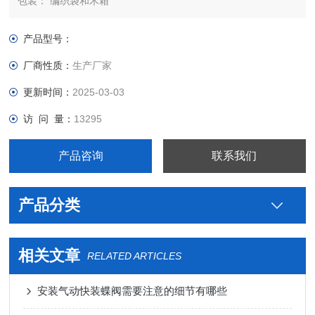
包装： 编织袋和木箱
规格：外径6mm-219mm壁厚0.5mm-5mm
尺寸精度：外径在51mm以下的，壁厚和外径的公差控制在
产品型号：
±0.05mm范围以内，外径在51mm以上的，壁厚和外径的公差控
厂商性质：
生产厂家
制在±0.08mm范围以内，
更新时间：
2025-03-03
访 问 量：
13295
产品咨询
联系我们
产品分类
相关文章
RELATED ARTICLES
安装气动快装蝶阀需要注意的细节有哪些