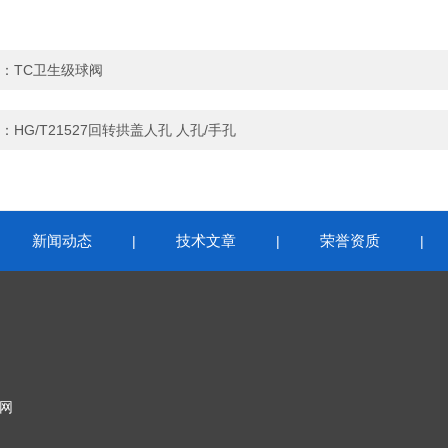
：
TC卫生级球阀
：
HG/T21527回转拱盖人孔 人孔/手孔
新闻动态
技术文章
荣誉资质
|
|
|
|
网