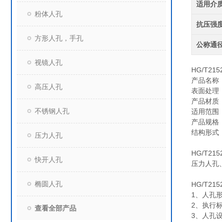
适用介
粉体人孔
抗压强
方形人孔，手孔
公称通
视镜人孔
HG/T21
产品名称
高压人孔
表面处理：
产品材质：
不锈钢人孔
适用范围：
产品规格：D
结构形式
压力人孔
HG/T21
快开人孔
压力人孔
椭圆人孔
HG/T2
1、人孔
2、执行标准
查看全部产品
3、人孔