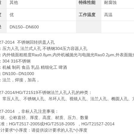
质
其他
特殊性能
耐腐蚀
度
优
工作温度
高温
径
DN150--DN600
527-2014 不锈钢回转拱盖人孔
：压力人孔 法兰式人孔 不锈钢304压力容器人孔
内外镜面粗糙度Ra≤0.8μm,内外机械抛光与电抛光Ra≤0.2μm,外表面
304 316不锈钢
机械 制药 食品 乳品 精细化工 啤酒
N100--DN1000
：法兰，焊接，加高，
527-2014/HG/T21519不锈钢法兰人孔人孔的种类：
、常压人孔、不锈钢人孔、吊环人孔、视镜人孔、法兰人孔、椭圆人孔、
1527-2014 ，非标人孔注意事项：
形状、公称直径、厚度、高度、材质、压力、数量
：HG/T2517-2005或HG/T2518-2005 ，HG/T21527-2014
设计要求*小厚度：请提供设计要求的人孔*小厚度