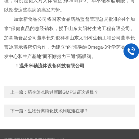
理，特别是摄入对人体有益的
Omega-3
、单不饱和脂肪酸，可
以改变这些疾病的高发态势。
加拿新食品公司将国家食品药品监督管理总局批准的
4
个加
拿*保健食品的总经销权，授予山东太阳树生物工程有限公司。
加拿新食品公司董事长刘俊祥和山东太阳树生物工程公司董事长
曹冰表示将密切合作，为建立*的
“
海狗油
Omega-3
化学药类的研
发中心和生产基地
”
而不懈努力三通*隔膜阀。
！温州米勒流体设备科技有限公司
上一篇：
药企怎么跨过新版GMP认证这道槛？
下一篇：
生物分离纯化技术到底难在哪？