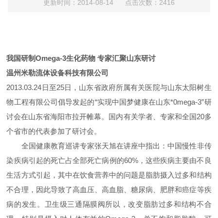
更新时间：2014-08-14 点击次数：2416
我国研制Omega-3生化药物 专家汇聚山东研讨
温州米勒流体设备科技有限公司
2013.03.24
日至
25
日，山东省政府所属有关医院与山东太阳树生
物工程有限公司倡导发起的
“
实现中国梦
健康在山东*
0mega-3”
研
讨会在山东省海阳市拉开帷幕。国内有关学者、专家和全国
20
多
个省市的代表参加了研讨会。
全国健康教育巡讲专家张天旭在讲座中指出：中国慢性非传
染疾病引起的死亡占全部死亡病例的
60%
，这些疾病主要由不良
生活方式引起，其中在饮食营养中的问题是脂肪摄入过多和结构
不合理，因此导致了高血压、高血脂、糖尿病、肥胖和癌症等疾
病的发生。卫生级三通隔膜阀所以，改变脂肪过多和结构不合