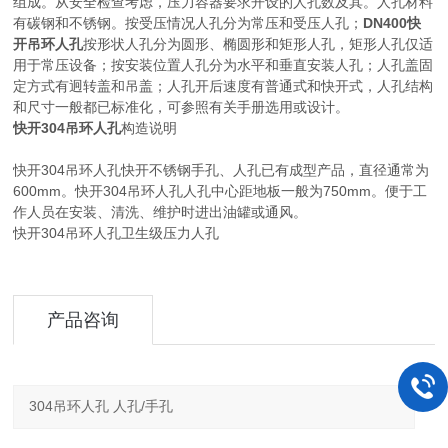
组成。从安全检查考虑，压力容器要求开设的人孔数及其。人孔材料
有碳钢和不锈钢。按受压情况人孔分为常压和受压人孔；
DN400快
开吊环人孔
按形状人孔分为圆形、椭圆形和矩形人孔，矩形人孔仅适
用于常压设备；按安装位置人孔分为水平和垂直安装人孔；人孔盖固
定方式有迥转盖和吊盖；人孔开后速度有普通式和快开式，人孔结构
和尺寸一般都已标准化，可参照有关手册选用或设计。
快开304吊环人孔
构造说明
快开304吊环人孔快开不锈钢手孔、人孔已有成型产品，直径通常为
600mm。快开304吊环人孔人孔中心距地板一般为750mm。便于工
作人员在安装、清洗、维护时进出油罐或通风。
快开304吊环人孔卫生级压力人孔
产品咨询