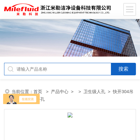
当前位置：
首页
>
产品中心
> >
卫生级人孔
> 快开304吊
环人孔 人孔/手孔