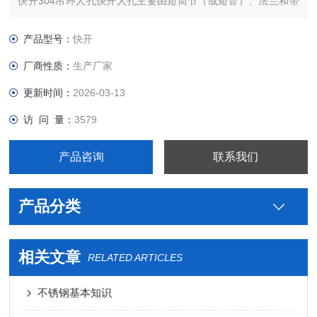
快开304吊环人孔快开人孔主要由短筒节（或短管）、法兰和带
把手的人孔盖组成。
快开304吊环人孔DN400压力吊环快开人孔从安全检查考虑，压
产品型号：
快开
力容器要求开设的人孔数及其“检查孔"。
厂商性质：
生产厂家
更新时间：
2026-03-13
访 问 量：
3579
产品咨询
联系我们
产品分类
相关文章
RELATED ARTICLES
不锈钢基本知识