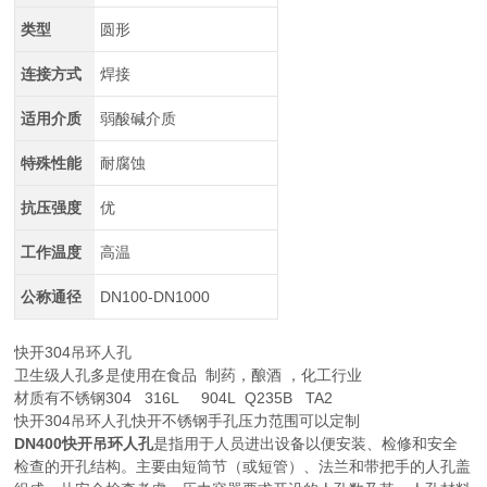
类型
圆形
连接方式
焊接
适用介质
弱酸碱介质
特殊性能
耐腐蚀
抗压强度
优
工作温度
高温
公称通径
DN100-DN1000
快开304吊环人孔
卫生级人孔多是使用在食品 制药，酿酒 ，化工行业
材质有不锈钢304 316L 904L Q235B TA2
快开304吊环人孔快开不锈钢手孔压力范围可以定制
DN400快开吊环人孔
是指用于人员进出设备以便安装、检修和安全
检查的开孔结构。主要由短筒节（或短管）、法兰和带把手的人孔盖