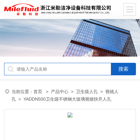
当前位置：
首页
>
产品中心
>
卫生级人孔
>
视镜人
孔
> YADDN500卫生级不锈钢大玻璃视镜快开人孔