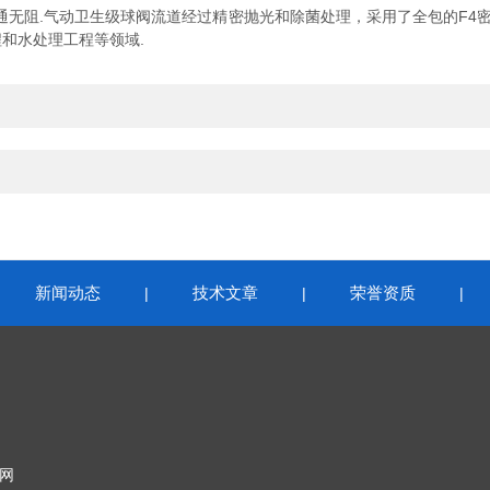
无阻.气动卫生级球阀流道经过精密抛光和除菌处理，采用了全包的F4密封
和水处理工程等领域.
新闻动态
技术文章
荣誉资质
|
|
|
|
网