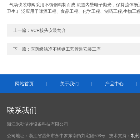
气动快装球阀采用不锈钢精制而成,流道内壁电子抛光，保持流体畅通
卫生.广泛应用于啤酒工程、食品工程、化学工程、制药工程,生物工程
上一篇：
VCR接头安装简介
下一篇：
医药级洁净不锈钢工艺管道安装工序
网站首页
关于我们
产品中心
|
|
联系我们
浙江米勒洁净设备科技有限公司
公司地址：浙江省温州市永中罗东南街刘宅段608号 技术支持：
制药