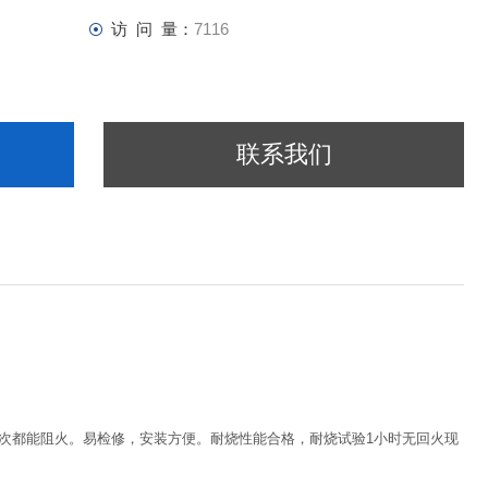
访 问 量：
7116
联系我们
每次都能阻火。易检修，安装方便。耐烧性能合格，耐烧试验1小时无回火现