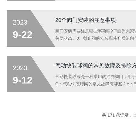
的不锈钢或合金制成，具有较强的抗腐蚀性
20个阀门安装的注意事项
2023
阀门安装需要注意哪些事项呢?下面为大家
9-22
关闭状态。3、截止阀的安装应使介质流向
确的安装流程标准。5、阀门应按照允许的工
气动快装球阀的常见故障及排除
2023
气动快装球阀是一种常用的控制阀门，用于
9-12
Q：气动快装球阀的常见故障有哪些？A：
塞。3、无法打开或关闭：当气动执行器无
共 171 条记录，当前