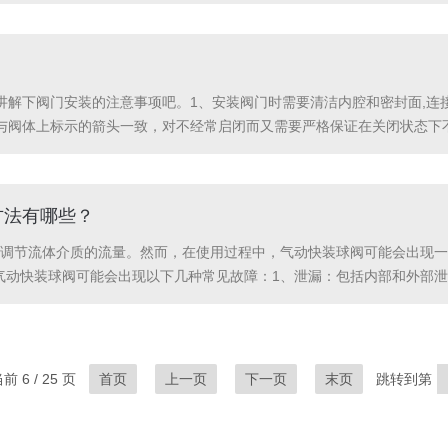
、耐高温性和高弹性。而普通隔膜阀可能使用更为普通的材质。3.设计：无
讲解下阀门安装的注意事项吧。1、安装阀门时需要清洁内腔和密封面,连
与阀体上标示的箭头一致，对不经常启闭而又需要严格保证在关闭状态下
作位置安装,但须注意检修和操作的方便。6、液体阀应配置成阀杆与水平成
方法有哪些？
调节流体介质的流量。然而，在使用过程中，气动快装球阀可能会出现一
气动快装球阀可能会出现以下几种常见故障：1、泄漏：包括内部和外部
法正常工作时，导致球阀无法打开或关闭。4、节流不良：在使用过程中，发
 6 / 25 页
首页
上一页
下一页
末页
跳转到第