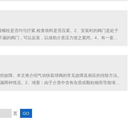
菌卫生级隔膜阀通常具有更精细的设计，例如采用优良的...
接螺栓是否均匀拧紧,检查填料是否压紧。2、安装时的阀门是处于
不漏的阀门，可以反装，以借助介质压力使之紧闭。4、有一套正
10°倾斜角，避免液体顺着阀杆流出，更严重的是避...
些故障。本文将介绍气动快装球阀的常见故障及相应的排除方法。
泄漏两种情况。2、堵塞：由于介质中含有杂质或颗粒物而导致堵
现节流效果不佳。Q：如何排除气动快装球阀的泄漏故障？A...
页