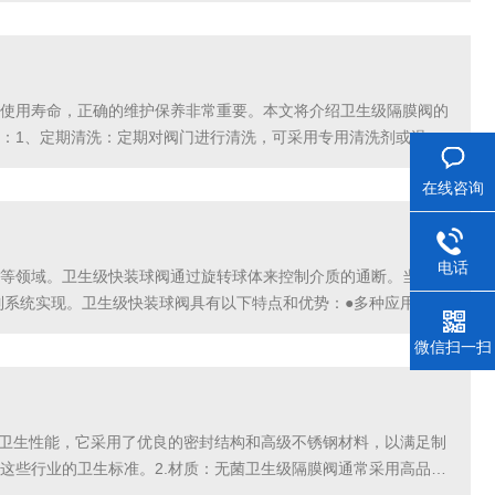
使用寿命，正确的维护保养非常重要。本文将介绍卫生级隔膜阀的
：1、定期清洗：定期对阀门进行清洗，可采用专用清洗剂或温水
内部密封件，确保其完好无损。过旧或磨损的密封件会导致泄漏
在线咨询
电话
等领域。卫生级快装球阀通过旋转球体来控制介质的通断。当球体
制系统实现。卫生级快装球阀具有以下特点和优势：●多种应用领
器,方便安装和拆卸，节省时间和劳动力成本，提高工作效...
微信扫一扫
是卫生性能，它采用了优良的密封结构和高级不锈钢材料，以满足制
这些行业的卫生标准。2.材质：无菌卫生级隔膜阀通常采用高品质