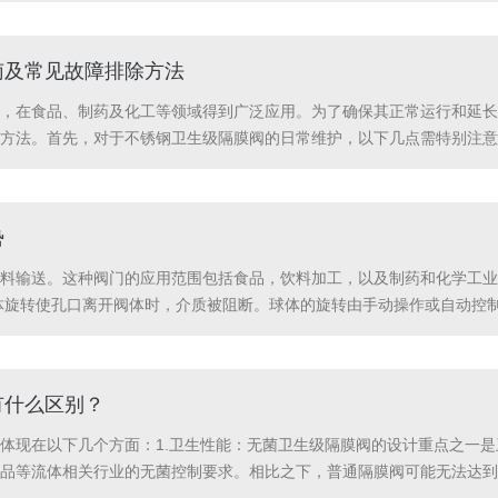
南及常见故障排除方法
，在食品、制药及化工等领域得到广泛应用。为了确保其正常运行和延长
方法。首先，对于不锈钢卫生级隔膜阀的日常维护，以下几点需特别注意
溶液，以防损坏不锈钢表面。2、定时更换密封件：检查并定期更换阀门
势
料输送。这种阀门的应用范围包括食品，饮料加工，以及制药和化学工业
体旋转使孔口离开阀体时，介质被阻断。球体的旋转由手动操作或自动控
、制药、化妆品生产和生物技术领域等。●快速装卸连接:采用快速装卸连接
有什么区别？
体现在以下几个方面：1.卫生性能：无菌卫生级隔膜阀的设计重点之一
品等流体相关行业的无菌控制要求。相比之下，普通隔膜阀可能无法达到