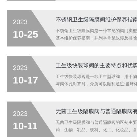
势...
不锈钢卫生级隔膜阀维护保养指
2023
不锈钢卫生级隔膜阀是一种常见的阀门类型
10-25
基本维护保养指南，并列举常见故障及排除
加上中性洗涤剂。注意避免使用酸性或碱性
问...
卫生级快装球阀的主要特点和优
2023
卫生级快装球阀是一款卫生型球阀，用于物
10-17
与阀体孔对齐时，介质可以顺利通过;当球
域:在多个领域都有广泛的应用，如食品加工
无菌卫生级隔膜阀与普通隔膜阀
2023
无菌卫生级隔膜阀与普通隔膜阀的区别主要
10-11
药、生物、乳品、饮料、化工、化妆品、食