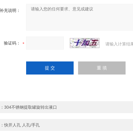
补充说明：
验证码：
请输入计算结
：
304不锈钢提取罐旋转出液口
：
快开人孔 人孔/手孔