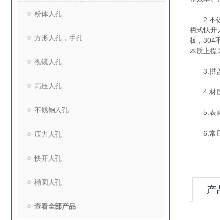
粉体人孔
2.不锈
柄式快开
方形人孔，手孔
板，30
本质上提
视镜人孔
3.拱盖
高压人孔
4.材质：不
不锈钢人孔
5.表面
6.常压设
压力人孔
快开人孔
椭圆人孔
产
查看全部产品