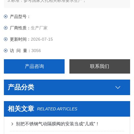
3.标准：参考国家人孔相关标准要求生产；
4.尺寸：可以按用户要求来图、来样尺寸加工 ；
5.规格：150MM-600MM；
产品型号：
6.光洁度：内外镜面光洁度Ra≤0.8μm,内外机械抛光与电抛光
厂商性质：
生产厂家
Ra≤0.4μm,外表面抛光或亚光。
更新时间：
2026-07-15
访 问 量：
3056
产品咨询
联系我们
产品分类
相关文章
RELATED ARTICLES
别把不锈钢气动隔膜阀的安装当成“儿戏”！