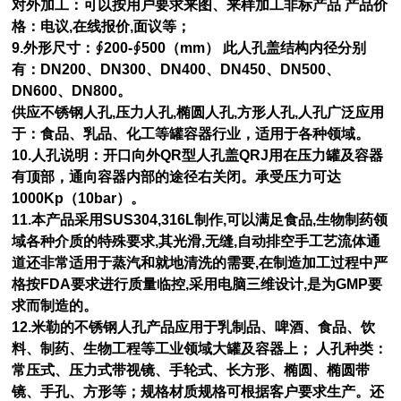
对外加工：可以按用户要求来图、来样加工非标产品 产品价
格：电议,在线报价,面议等；
9.外形尺寸：∮200-∮500（mm） 此人孔盖结构内径分别
有：DN200、DN300、DN400、DN450、DN500、
DN600、DN800。
供应不锈钢人孔,压力人孔,椭圆人孔,方形人孔,人孔广泛应用
于：食品、乳品、化工等罐容器行业，适用于各种领域。
10.人孔说明：开口向外QR型人孔盖QRJ用在压力罐及容器
有顶部，通向容器内部的途径右关闭。承受压力可达
1000Kp（10bar）。
11.本产品采用SUS304,316L制作,可以满足食品,生物制药领
域各种介质的特殊要求,其光滑,无缝,自动排空手工艺流体通
道还非常适用于蒸汽和就地清洗的需要,在制造加工过程中严
格按FDA要求进行质量临控,采用电脑三维设计,是为GMP要
求而制造的。
12.米勒的不锈钢人孔产品应用于乳制品、啤酒、食品、饮
料、制药、生物工程等工业领域大罐及容器上； 人孔种类：
常压式、压力式带视镜、手轮式、长方形、椭圆、椭圆带
镜、手孔、方形等；规格材质规格可根据客户要求生产。还