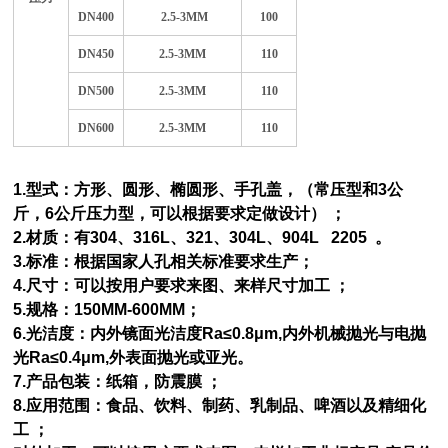
DN400
2.5-3MM
100
DN450
2.5-3MM
110
DN500
2.5-3MM
110
DN600
2.5-3MM
110
1.型式：方形、圆形、椭圆形、手孔盖，（常压型和3公
斤，6公斤压力型，可以根据要求定做设计） ；
2.材质：有304、316L、321、304L、904L 2205 。
3.标准：根据国家人孔相关标准要求生产；
4.尺寸：可以按用户要求来图、来样尺寸加工 ；
5.规格：150MM-600MM；
6.光洁度：内外镜面光洁度Ra≤0.8μm,内外机械抛光与电抛
光Ra≤0.4μm,外表面抛光或亚光。
7.产品包装：纸箱，防震膜 ；
8.应用范围：食品、饮料、制药、乳制品、啤酒以及精细化
工 ；