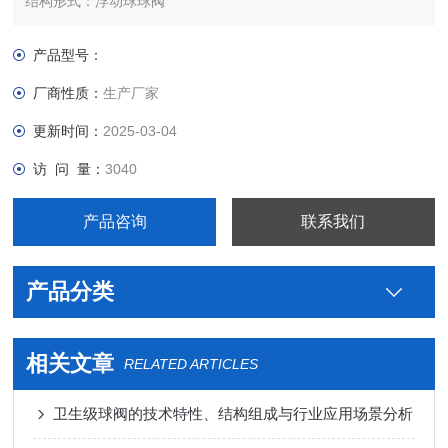
结构形式：浮动球球阀
适用介质：氨气，氮气，蒸汽，等
标准：美系管道
产品型号：
流动方向：双向
厂商性质：
生产厂家
零部件及配件：配件
用途：进水
更新时间：
2025-03-04
类型（通道位置）：二通式
访 问 量：
3040
作用对象：氧气
连接形式：焊接
产品咨询
联系我们
公称通径：1/2'*4'（mm）mm
压力环境：0.6mpa--2.mpa
工作温度：常温℃
产品分类
相关文章
RELATED ARTICLES
卫生级球阀的技术特性、结构组成与行业应用场景分析