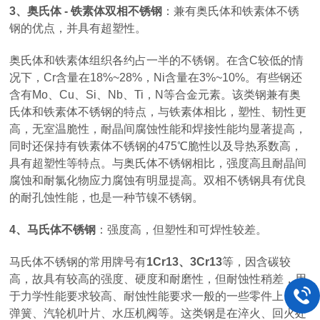
3、奥氏体 - 铁素体双相不锈钢
：兼有奥氏体和铁素体不锈
钢的优点，并具有超塑性。
奥氏体和铁素体组织各约占一半的不锈钢。在含C较低的情
况下，Cr含量在18%~28%，Ni含量在3%~10%。有些钢还
含有Mo、Cu、Si、Nb、Ti，N等合金元素。该类钢兼有奥
氏体和铁素体不锈钢的特点，与铁素体相比，塑性、韧性更
高，无室温脆性，耐晶间腐蚀性能和焊接性能均显著提高，
同时还保持有铁素体不锈钢的475℃脆性以及导热系数高，
具有超塑性等特点。与奥氏体不锈钢相比，强度高且耐晶间
腐蚀和耐氯化物应力腐蚀有明显提高。双相不锈钢具有优良
的耐孔蚀性能，也是一种节镍不锈钢。
4、马氏体不锈钢
：强度高，但塑性和可焊性较差。
马氏体不锈钢的常用牌号有
1Cr13、3Cr13
等，因含碳较
高，故具有较高的强度、硬度和耐磨性，但耐蚀性稍差，用
于力学性能要求较高、耐蚀性能要求一般的一些零件上，如
弹簧、汽轮机叶片、水压机阀等。这类钢是在淬火、回火处