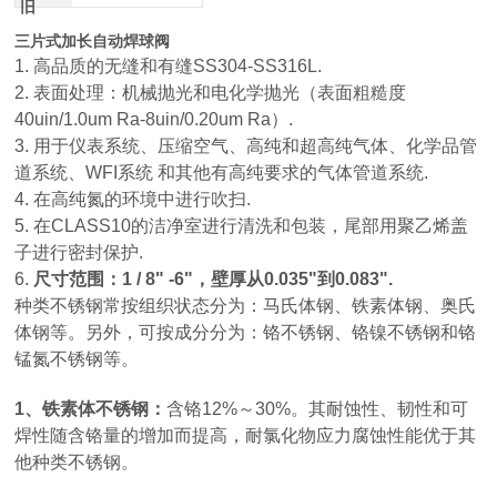
旧
三片式加长自动焊球阀
1. 高品质的无缝和有缝SS304-SS316L.
2. 表面处理：机械抛光和电化学抛光（表面粗糙度
40uin/1.0um Ra-8uin/0.20um Ra）.
3. 用于仪表系统、压缩空气、高纯和超高纯气体、化学品管
道系统、WFI系统 和其他有高纯要求的气体管道系统.
4. 在高纯氮的环境中进行吹扫.
5. 在CLASS10的洁净室进行清洗和包装，尾部用聚乙烯盖
子进行密封保护.
6.
尺寸范围：1 / 8" -6"，壁厚从0.035"到0.083".
种类不锈钢常按组织状态分为：马氏体钢、铁素体钢、奥氏
体钢等。另外，可按成分分为：铬不锈钢、铬镍不锈钢和铬
锰氮不锈钢等。
1、铁素体不锈钢：
含铬12%～30%。其耐蚀性、韧性和可
焊性随含铬量的增加而提高，耐氯化物应力腐蚀性能优于其
他种类不锈钢。