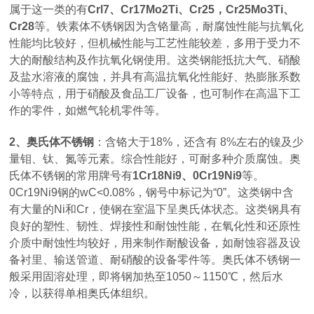
属于这一类的有
Crl7、Cr17Mo2Ti、Cr25，Cr25Mo3Ti、
Cr28
等。铁素体不锈钢因为含铬量高，耐腐蚀性能与抗氧化
性能均比较好，但机械性能与工艺性能较差，多用于受力不
大的耐酸结构及作抗氧化钢使用。这类钢能抵抗大气、硝酸
及盐水溶液的腐蚀，并具有高温抗氧化性能好、热膨胀系数
小等特点，用于硝酸及食品工厂设备，也可制作在高温下工
作的零件，如燃气轮机零件等。
2、奥氏体不锈钢
：含铬大于18%，还含有 8%左右的镍及少
量钼、钛、氮等元素。综合性能好，可耐多种介质腐蚀。奥
氏体不锈钢的常用牌号有
1Cr18Ni9、0Cr19Ni9
等。
0Cr19Ni9钢的wC<0.08%，钢号中标记为“0”。这类钢中含
有大量的Ni和Cr，使钢在室温下呈奥氏体状态。这类钢具有
良好的塑性、韧性、焊接性和耐蚀性能，在氧化性和还原性
介质中耐蚀性均较好，用来制作耐酸设备，如耐蚀容器及设
备衬里、输送管道、耐硝酸的设备零件等。奥氏体不锈钢一
般采用固溶处理，即将钢加热至1050～1150℃，然后水
冷，以获得单相奥氏体组织。