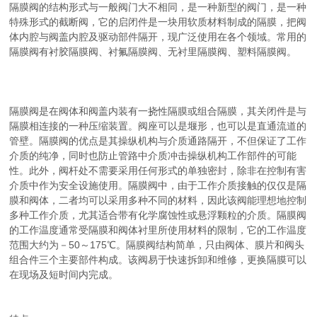
隔膜阀的结构形式与一般阀门大不相同，是一种新型的阀门，是一种
特殊形式的截断阀，它的启闭件是一块用软质材料制成的隔膜，把阀
体内腔与阀盖内腔及驱动部件隔开，现广泛使用在各个领域。常用的
隔膜阀有衬胶隔膜阀、衬氟隔膜阀、无衬里隔膜阀、塑料隔膜阀。
隔膜阀是在阀体和阀盖内装有一挠性隔膜或组合隔膜，其关闭件是与
隔膜相连接的一种压缩装置。阀座可以是堰形，也可以是直通流道的
管壁。隔膜阀的优点是其操纵机构与介质通路隔开，不但保证了工作
介质的纯净，同时也防止管路中介质冲击操纵机构工作部件的可能
性。此外，阀杆处不需要采用任何形式的单独密封，除非在控制有害
介质中作为安全设施使用。隔膜阀中，由于工作介质接触的仅仅是隔
膜和阀体，二者均可以采用多种不同的材料，因此该阀能理想地控制
多种工作介质，尤其适合带有化学腐蚀性或悬浮颗粒的介质。隔膜阀
的工作温度通常受隔膜和阀体衬里所使用材料的限制，它的工作温度
范围大约为－50～175℃。隔膜阀结构简单，只由阀体、膜片和阀头
组合件三个主要部件构成。该阀易于快速拆卸和维修，更换隔膜可以
在现场及短时间内完成。