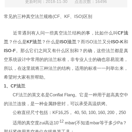
更新时间：2018-11-30 点击次数：16496
常见的三种真空法兰规格(CF、KF、ISO)区别
近常遇到有人问一些真空法兰结构的事，比如什么叫
CF法
兰
？什么是
KF法兰
？什么是
ISO法兰
？而ISO法兰又分
ISO-K
和
ISO-F
。那么它们之间又有什么区别和？的确，这些法兰都是真
空系统设计中常用的的法兰标准，非专业人士的确也容易混淆，
所以，在这里就将三种法兰的结构，适用的标准一一列举出来，
希望对大家有所帮助。
1、CF法兰
CF法兰的英文名是Conflat Flang。它是一种用于超高真空中
的法兰连接，是一种金属静密封，可以承受高温烘烤。
公称直径尺寸包括：KF16,25， 40, 50, 100, 160, 200，250
-12
适用的真空度zui高达10
mbar(不知道mbar等于多少Pa？
那赶紧使用真空单位在线换算工具：