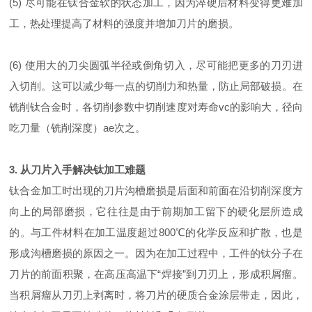
(5) 尽可能在钛合金软的状态加工，因为淬硬后材料变得更难加
工，热处理提高了材料的强度并增加刀片的磨损。
(6) 使用大的刀尖圆弧半径或倒角切入，尽可能把更多的刀刃进
入切削。这可以减少每一点的切削力和热量，防止局部破损。在
铣削钛合金时，各切削参数中切削速度对寿命vc的影响大，径向
吃刀量（铣削深度）ae次之。
3. 从刀片入手解决钛加工难题
钛合金加工时出现的刀片沟槽磨损是后面和前面在沿切削深度方
向上的局部磨损，它往往是由于前期加工留下的硬化层所造成
的。与工件材料在加工温度超过800℃的化学反应和扩散，也是
形成沟槽磨损的原因之一。因为在加工过程中，工件的钛分子在
刀片的前面积聚，在高压高温下“焊接”到刀刃上，形成积屑瘤。
当积屑瘤从刀刃上剥离时，将刀片的硬质合金涂层带走，因此，